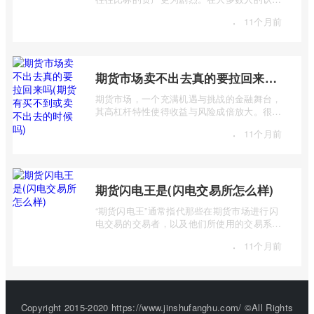
中，价格总是正数，期货价格却能跌至负 ...
·
11个月前
期货市场卖不出去真的要拉回来吗(期货有买不到或卖不出去的时候吗)
期货市场，一个充满机遇与挑战的金融舞台，
其高杠杆特性使得收益与风险成倍放大。很多
投资者初入市场时，往往对期货交易机制 ...
·
11个月前
期货闪电王是(闪电交易所怎么样)
“期货闪电王”通常指代那些在期货市场进行闪
电交易的交易者，以及他们所使用的交易系统
或策略。而“闪电交易所”则是一个更宽泛 ...
·
11个月前
Copyright 2015-2020 https://www.jinshufanghu.com/ ©All Rights