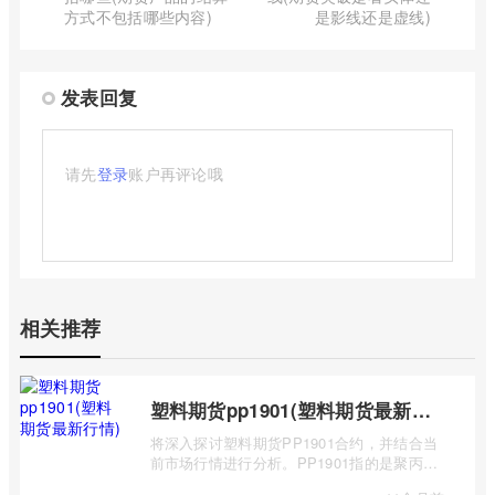
方式不包括哪些内容)
是影线还是虚线)
发表回复
请先
登录
账户再评论哦
相关推荐
塑料期货pp1901(塑料期货最新行情)
将深入探讨塑料期货PP1901合约，并结合当
前市场行情进行分析。PP1901指的是聚丙烯
（Polypropylene，简称PP）期货合约中，交