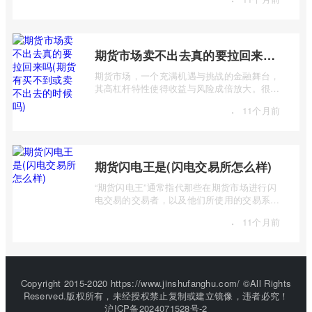
期货市场卖不出去真的要拉回来吗(期货有买不到或卖不出去的时候吗)
期货市场，一个充满机遇与挑战的金融舞台，
其高杠杆特性使得收益与风险成倍放大。很多
投资者初入市场时，往往对期货交易机制 ...
·
11个月前
期货闪电王是(闪电交易所怎么样)
“期货闪电王”通常指代那些在期货市场进行闪
电交易的交易者，以及他们所使用的交易系统
或策略。而“闪电交易所”则是一个更宽泛 ...
·
11个月前
Copyright 2015-2020 https://www.jinshufanghu.com/ ©All Rights
Reserved.版权所有，未经授权禁止复制或建立镜像，违者必究！
沪ICP备2024071528号-2