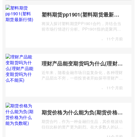
塑料期货pp1901(塑料期货最新行情)
将深入探讨塑料期货PP1901合约，并结合当
前市场行情进行分析。PP1901指的是聚丙烯
（Polypropylene，简称PP）期货合约中，交
·
11个月前
...
理财产品能变期货吗为什么(理财产品能变期货吗为什么不能买)
近年来，随着金融市场日益复杂化，各种理财
产品层出不穷，一些投资者开始探寻理财产品
与期货市场之间的联系，甚至产生“理财 ...
·
11个月前
期货价格为什么能为负(期货价格为什么能为负数呢)
期货合约，作为一种金融衍生品，其价格波动
往往比标的资产更为剧烈。在大多数人的认知
中，价格总是正数，期货价格却能跌至负 ...
·
11个月前