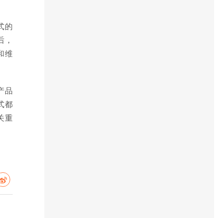
式的
后，
和维
产品
式都
关重
。