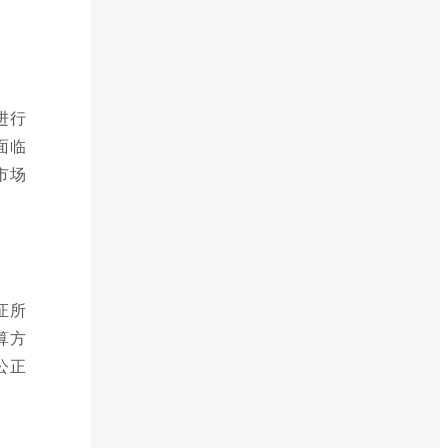
进行
面临
市场
证所
算方
公正