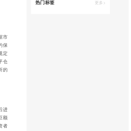
热门标签
更多>
据市
的保
规定
平仓
所的
后进
巨额
资者