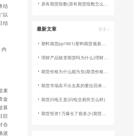
原有期货指数(原有期货指数怎么算)
终结
“以
日结
最新文章
更多>
塑料期货pp1901(塑料期货最新行情)
理财产品能变期货吗为什么(理财产品能变期货吗为什么不能买)
期货价格为什么能为负(期货价格为什么能为负数呢)
期货市场卖不出去真的要拉回来吗(期货有买不到或卖不出去的时候吗)
结束
资金
期货闪电王是(闪电交易所怎么样)
结算
期货投资1万爆仓了赔多少(期货投资1万爆仓了赔多少钱)
日巨
付合
场波