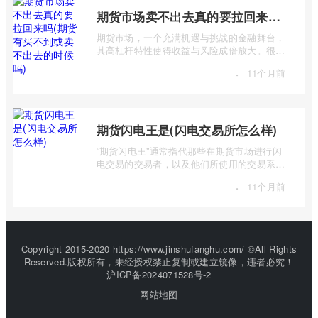
期货市场卖不出去真的要拉回来吗(期货有买不到或卖不出去的时候吗)
期货市场，一个充满机遇与挑战的金融舞台，
其高杠杆特性使得收益与风险成倍放大。很多
投资者初入市场时，往往对期货交易机制 ...
·
11个月前
期货闪电王是(闪电交易所怎么样)
“期货闪电王”通常指代那些在期货市场进行闪
电交易的交易者，以及他们所使用的交易系统
或策略。而“闪电交易所”则是一个更宽泛 ...
·
11个月前
Copyright 2015-2020 https://www.jinshufanghu.com/ ©All Rights
Reserved.版权所有，未经授权禁止复制或建立镜像，违者必究！
沪ICP备2024071528号-2
网站地图