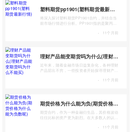
塑料期货pp1901(塑料期货最新行情)
将深入探讨塑料期货PP1901合约，并结合当
前市场行情进行分析。PP1901指的是聚丙烯
（Polypropylene，简称PP）期货合约中，交
·
11个月前
...
理财产品能变期货吗为什么(理财产品能变期货吗为什么不能买)
近年来，随着金融市场日益复杂化，各种理财
产品层出不穷，一些投资者开始探寻理财产品
与期货市场之间的联系，甚至产生“理财 ...
·
11个月前
期货价格为什么能为负(期货价格为什么能为负数呢)
期货合约，作为一种金融衍生品，其价格波动
往往比标的资产更为剧烈。在大多数人的认知
中，价格总是正数，期货价格却能跌至负 ...
·
11个月前