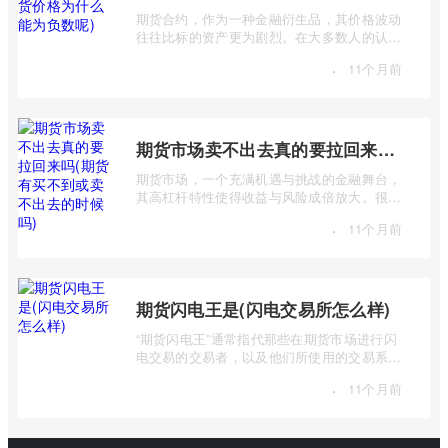
期货合约，作为一种金融衍生品，其价格波动
往往比标的资产更为剧烈。在大多数人的认知
中，价格总是正数，期货价格却能跌至负 ...
·
11个月前
期货市场卖不出去真的要拉回来吗(期货有买不到或卖不出去的时候吗)
期货市场，一个充满机遇与挑战的金融舞台，
其高杠杆特性使得收益与风险成倍放大。很多
投资者初入市场时，往往对期货交易机制 ...
·
11个月前
期货闪电王是(闪电交易所怎么样)
“期货闪电王”通常指代那些在期货市场进行闪
电交易的交易者，以及他们所使用的交易系统
或策略。而“闪电交易所”则是一个更宽泛 ...
·
11个月前