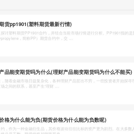
期货pp1901(塑料期货最新行情)
探讨塑料期货PP1901合约，并结合当前市场行情进行分析。PP1901指的
ypropylene，简称PP）期货合约中，交 ...
产品能变期货吗为什么(理财产品能变期货吗为什么不能买)
来，随着金融市场日益复杂化，各种理财产品层出不穷，一些投资者开始探寻
场之间的联系，甚至产生“理财 ...
价格为什么能为负(期货价格为什么能为负数呢)
合约，作为一种金融衍生品，其价格波动往往比标的资产更为剧烈。在大多数
格总是正数，期货价格却能跌至负 ...