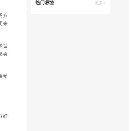
热门标签
更多>
场方
明来
试旨
果会
接受
良好