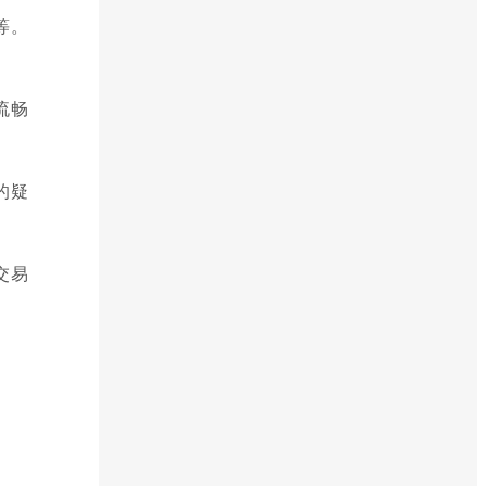
等。
流畅
的疑
交易