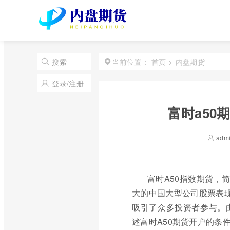
首页
>
内盘期货
搜索
当前位置：
登录/注册
富时a50
adm
富时A50指数期货，
大的中国大型公司股票表
吸引了众多投资者参与。
述富时A50期货开户的条