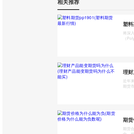
相关推荐
塑料
将深入
（Pol
理财
近年
期货市
期货
期货
中，价