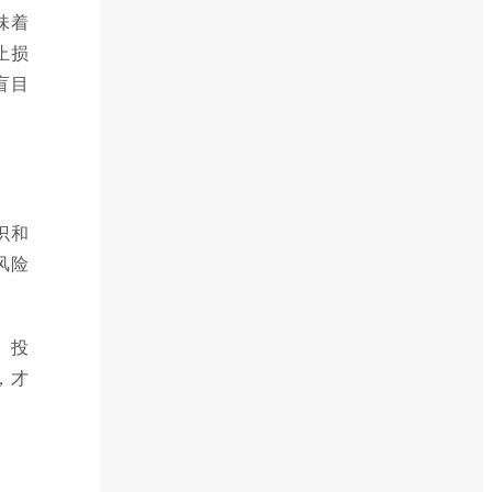
味着
止损
盲目
识和
风险
。投
，才