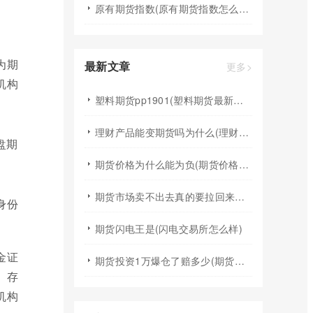
原有期货指数(原有期货指数怎么算)
为期
最新文章
更多>
机构
塑料期货pp1901(塑料期货最新行情)
理财产品能变期货吗为什么(理财产品能变期货吗为什么不能买)
期货价格为什么能为负(期货价格为什么能为负数呢)
期货市场卖不出去真的要拉回来吗(期货有买不到或卖不出去的时候吗)
身份
期货闪电王是(闪电交易所怎么样)
金证
期货投资1万爆仓了赔多少(期货投资1万爆仓了赔多少钱)
、存
机构