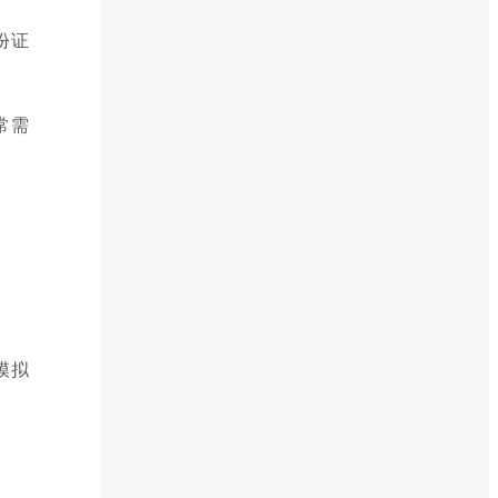
份证
常需
模拟