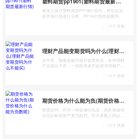
塑料期货pp1901(塑料期货最新行情)
将深入探讨塑料期货PP1901合约，并结合当
前市场行情进行分析。PP1901指的是聚丙烯
（Polypropylene，简称PP）期货合约中，交
·
11个月前
...
理财产品能变期货吗为什么(理财产品能变期货吗为什么不能买)
近年来，随着金融市场日益复杂化，各种理财
产品层出不穷，一些投资者开始探寻理财产品
与期货市场之间的联系，甚至产生“理财 ...
·
11个月前
期货价格为什么能为负(期货价格为什么能为负数呢)
期货合约，作为一种金融衍生品，其价格波动
往往比标的资产更为剧烈。在大多数人的认知
中，价格总是正数，期货价格却能跌至负 ...
·
11个月前