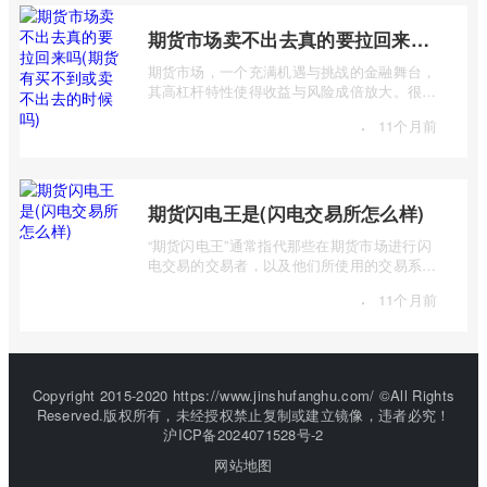
期货市场卖不出去真的要拉回来吗(期货有买不到或卖不出去的时候吗)
期货市场，一个充满机遇与挑战的金融舞台，
其高杠杆特性使得收益与风险成倍放大。很多
投资者初入市场时，往往对期货交易机制 ...
·
11个月前
期货闪电王是(闪电交易所怎么样)
“期货闪电王”通常指代那些在期货市场进行闪
电交易的交易者，以及他们所使用的交易系统
或策略。而“闪电交易所”则是一个更宽泛 ...
·
11个月前
Copyright 2015-2020 https://www.jinshufanghu.com/ ©All Rights
Reserved.版权所有，未经授权禁止复制或建立镜像，违者必究！
沪ICP备2024071528号-2
网站地图