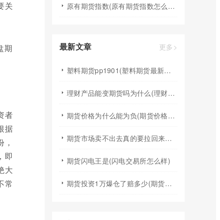
要关
原有期货指数(原有期货指数怎么算)
最新文章
更多>
塑料期货pp1901(塑料期货最新行情)
理财产品能变期货吗为什么(理财产品能变期货吗为什么不能买)
资者
期货价格为什么能为负(期货价格为什么能为负数呢)
根据
期货市场卖不出去真的要拉回来吗(期货有买不到或卖不出去的时候吗)
份，
，即
期货闪电王是(闪电交易所怎么样)
绝大
不常
期货投资1万爆仓了赔多少(期货投资1万爆仓了赔多少钱)