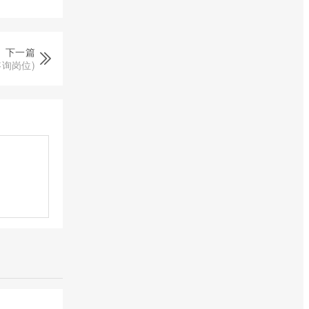
下一篇
询岗位)