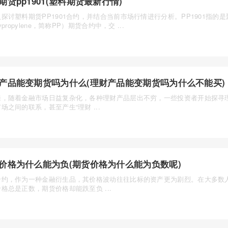
期货pp1901(塑料期货最新行情)
探讨塑料期货PP1901合约，并结合当前市场行情进行分析。PP1901指的
ypropylene，简称PP）期货合约中，交 ...
产品能变期货吗为什么(理财产品能变期货吗为什么不能买)
来，随着金融市场日益复杂化，各种理财产品层出不穷，一些投资者开始探寻
场之间的联系，甚至产生“理财 ...
价格为什么能为负(期货价格为什么能为负数呢)
合约，作为一种金融衍生品，其价格波动往往比标的资产更为剧烈。在大多数
格总是正数，期货价格却能跌至负 ...