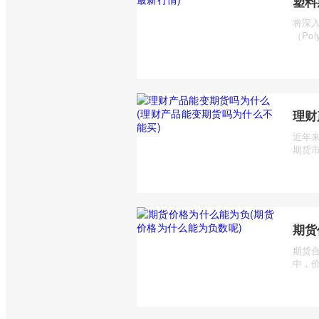
塑料
将深入
（Pol
理财
近年
期货市
期货
期货
中，价