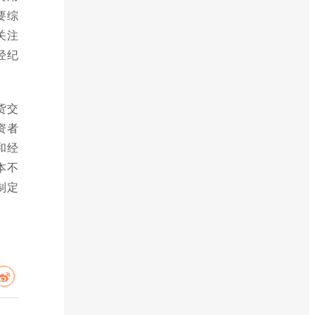
要综
关注
经纪
货交
资者
和经
本不
制定