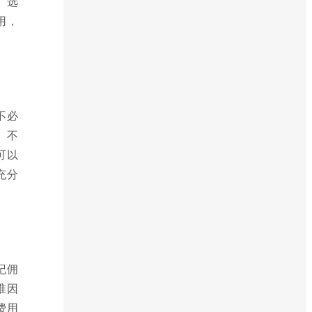
。选
用，
不必
。不
可以
充分
纪佣
准因
费用