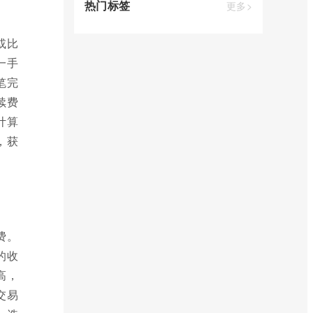
热门标签
更多>
或比
一手
笔完
续费
计算
，获
费。
的收
高，
交易