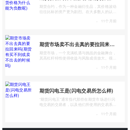
期货合约，作为一种金融衍生品，其价格波动
往往比标的资产更为剧烈。在大多数人的认知
中，价格总是正数，期货价格却能跌至负 ...
·
11个月前
期货市场卖不出去真的要拉回来吗(期货有买不到或卖不出去的时候吗)
期货市场，一个充满机遇与挑战的金融舞台，
其高杠杆特性使得收益与风险成倍放大。很多
投资者初入市场时，往往对期货交易机制 ...
·
11个月前
期货闪电王是(闪电交易所怎么样)
“期货闪电王”通常指代那些在期货市场进行闪
电交易的交易者，以及他们所使用的交易系统
或策略。而“闪电交易所”则是一个更宽泛 ...
·
11个月前