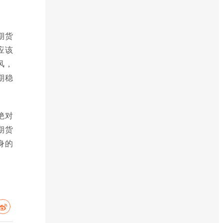
期货
应该
风，
期稳
绝对
期货
身的