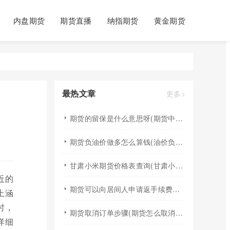
内盘期货
期货直播
纳指期货
黄金期货
最热文章
更多>
期货的留保是什么意思呀(期货中的提保是什么意思)
期货负油价做多怎么算钱(油价负数期货)
甘肃小米期货价格表查询(甘肃小米期货价格表查询最新)
近的
期货可以向居间人申请返手续费吗(期货居间人可以调整手续费)
上涵
时，
期货取消订单步骤(期货怎么取消订单啊)
详细