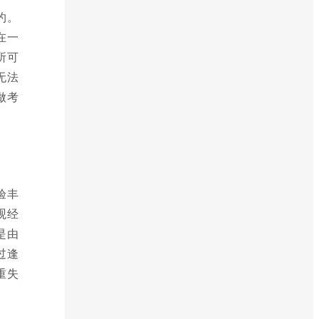
约。
在一
所可
无法
做考
验丰
观经
是由
过逢
重失