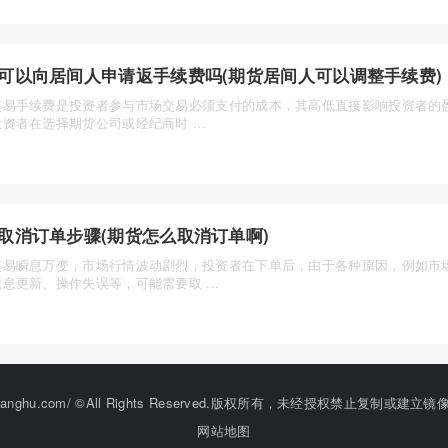
可以向居间人申请返手续费吗(期货居间人可以调整手续费)
交易手续费是投资者参与市场交易必须支付的成本，其高低直接影响投资者的
资者在选择期货公司或经纪商时 ...
取消订单步骤(期货怎么取消订单啊)
交易瞬息万变，市场行情波动剧烈，投资者在下单后，由于各种原因，例如市
息更新、操作失误等，可能需要取 ...
ww.jinshufanghu.com/ ©All Rights Reserved.版权所有，未经授权禁止复制
网站地图