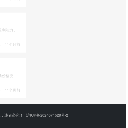
盈利能力。
·
11个月前
场价格变
·
11个月前
或建立镜像，违者必究！
沪ICP备2024071528号-2