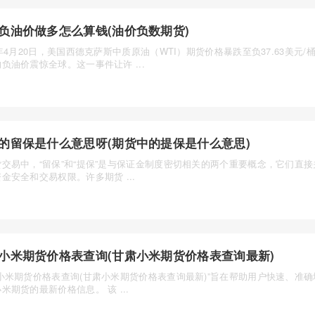
负油价做多怎么算钱(油价负数期货)
0年4月20日，美国西德克萨斯中质原油（WTI）期货价格暴跌至负37.63美元/
负油价震惊全球。这一事件让许 ...
的留保是什么意思呀(期货中的提保是什么意思)
货交易中，“留保”和“提保”是与保证金制度密切相关的两个重要概念，它们直
金安全和交易权限。许多期货 ...
小米期货价格表查询(甘肃小米期货价格表查询最新)
肃小米期货价格表查询(甘肃小米期货价格表查询最新)”旨在帮助用户快速、准
米期货的最新价格信息。 该 ...