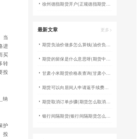
徐州德指期货开户(正规德指期货平台查询)
最新文章
更多>
。当
期货负油价做多怎么算钱(油价负数期货)
格进
而买
期货的留保是什么意思呀(期货中的提保是什么意思)
多转
要投
甘肃小米期货价格表查询(甘肃小米期货价格表查询最新)
期货可以向居间人申请返手续费吗(期货居间人可以调整手续费)
期货取消订单步骤(期货怎么取消订单啊)
银行间隔期货(银行间隔期货怎么交易)
保护
。投