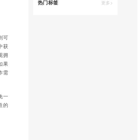
热门标签
更多>
则可
中获
现拥
如果
作需
免一
性的