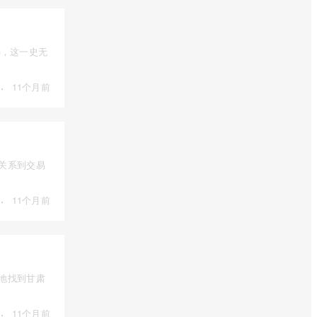
桶，这一史无
·
11个月前
接关系到交易
·
11个月前
确地找到甘肃
·
11个月前