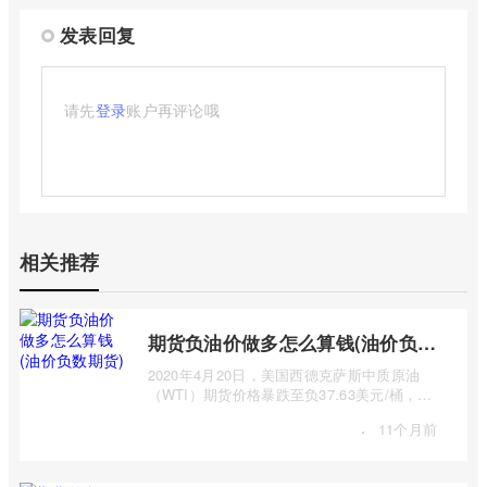
发表回复
请先
登录
账户再评论哦
相关推荐
期货负油价做多怎么算钱(油价负数期货)
2020年4月20日，美国西德克萨斯中质原油
（WTI）期货价格暴跌至负37.63美元/桶，这
一史无前例的负油价震惊全球。这一事件让许
·
11个月前
...