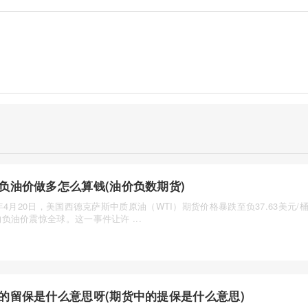
负油价做多怎么算钱(油价负数期货)
0年4月20日，美国西德克萨斯中质原油（WTI）期货价格暴跌至负37.63美元/
负油价震惊全球。这一事件让许 ...
的留保是什么意思呀(期货中的提保是什么意思)