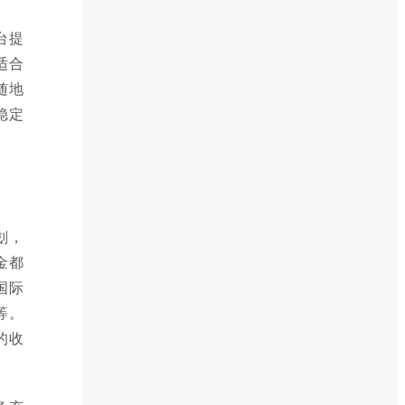
台提
适合
随地
稳定
划，
金都
国际
等。
的收