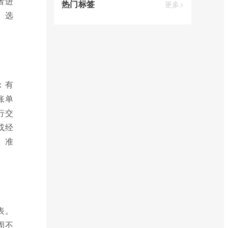
者进
热门标签
更多>
。选
：有
账单
行交
或经
。准
表。
周不