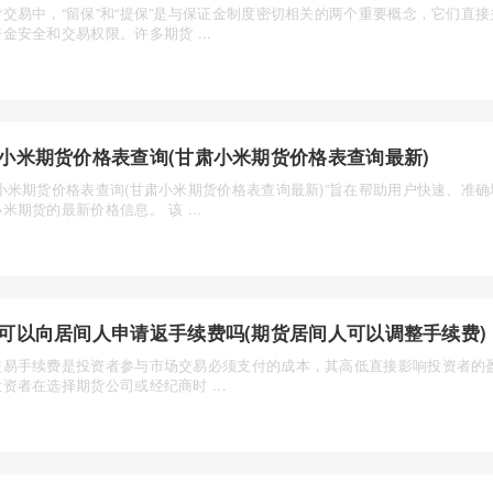
货交易中，“留保”和“提保”是与保证金制度密切相关的两个重要概念，它们直
金安全和交易权限。许多期货 ...
小米期货价格表查询(甘肃小米期货价格表查询最新)
肃小米期货价格表查询(甘肃小米期货价格表查询最新)”旨在帮助用户快速、准
米期货的最新价格信息。 该 ...
可以向居间人申请返手续费吗(期货居间人可以调整手续费)
交易手续费是投资者参与市场交易必须支付的成本，其高低直接影响投资者的
资者在选择期货公司或经纪商时 ...