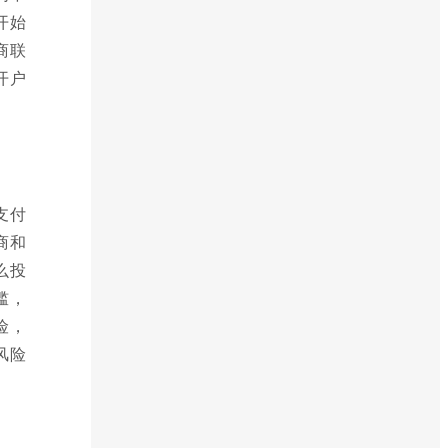
开始
商联
开户
支付
商和
么投
槛，
险，
风险