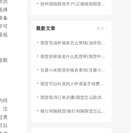
经历
徐州德指期货开户(正规德指期货平台查询)
选择
准备
即可
最新文章
更多>
最低
期货负油价做多怎么算钱(油价负数期货)
期货的留保是什么意思呀(期货中的提保是什么意思)
甘肃小米期货价格表查询(甘肃小米期货价格表查询最新)
期货可以向居间人申请返手续费吗(期货居间人可以调整手续费)
期货取消订单步骤(期货怎么取消订单啊)
的经
）注
银行间隔期货(银行间隔期货怎么交易)
过查
可以