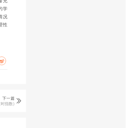
备充
的学
情况
理性
下一篇
时指数)