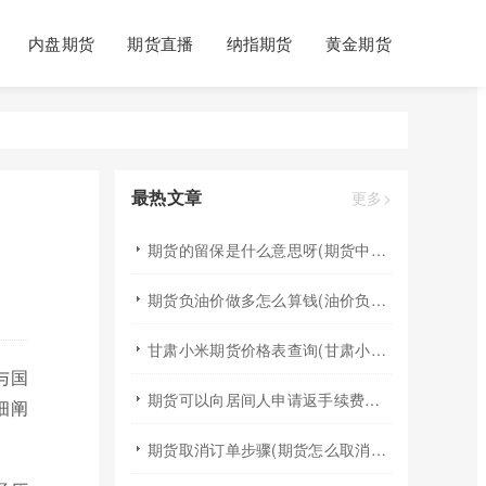
内盘期货
期货直播
纳指期货
黄金期货
最热文章
更多>
期货的留保是什么意思呀(期货中的提保是什么意思)
期货负油价做多怎么算钱(油价负数期货)
甘肃小米期货价格表查询(甘肃小米期货价格表查询最新)
与国
期货可以向居间人申请返手续费吗(期货居间人可以调整手续费)
细阐
期货取消订单步骤(期货怎么取消订单啊)