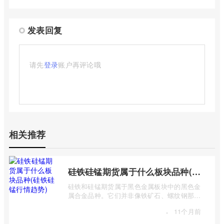
发表回复
请先
登录
账户再评论哦
相关推荐
硅铁硅锰期货属于什么板块品种(硅铁硅锰行情趋势)
硅铁和硅锰期货属于黑色金属板块中的黑色金
属合金品种。它们并非像铁矿石、螺纹钢那样
是主要的黑色金属原材料或产品，而是作 ...
·
11个月前