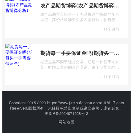
农产品期货博弈(农产品期货博弈分析)
农产品期货市场是一个充满机遇与挑战的复杂
系统，其价格波动受众多因素影响，参与者之
间进行着激烈的博弈。本篇文章将深入探 ...
·
11个月前
期货每一手要保证金吗(期货买一手需要保证金)
期货交易不同于现货交易，它是一种基于未来
某一时间点交割的合约交易。由于期货合约的
杠杆特性，交易者无需支付全额合约价值 ...
·
11个月前
Copyright 2015-2020 https://www.jinshufanghu.com/ ©All Rights
Reserved.版权所有，未经授权禁止复制或建立镜像，违者必究！
沪ICP备2024071528号-2
网站地图