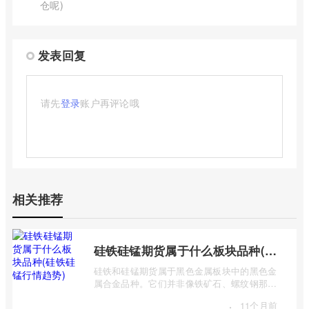
仓呢)
发表回复
请先
登录
账户再评论哦
相关推荐
硅铁硅锰期货属于什么板块品种(硅铁硅锰行情趋势)
硅铁和硅锰期货属于黑色金属板块中的黑色金
属合金品种。它们并非像铁矿石、螺纹钢那样
是主要的黑色金属原材料或产品，而是作 ...
·
11个月前