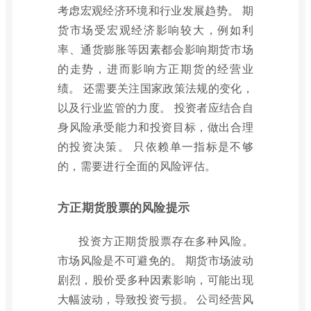
考虑宏观经济环境和行业发展趋势。 期
货市场受宏观经济影响较大，例如利
率、通货膨胀等因素都会影响期货市场
的走势，进而影响方正期货的经营业
绩。 还需要关注国家政策法规的变化，
以及行业监管的力度。 投资者应结合自
身风险承受能力和投资目标，做出合理
的投资决策。 只依赖单一指标是不够
的，需要进行全面的风险评估。
方正期货股票的风险提示
投资方正期货股票存在多种风险。
市场风险是不可避免的。 期货市场波动
剧烈，股价受多种因素影响，可能出现
大幅波动，导致投资亏损。 公司经营风