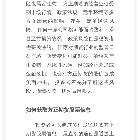
险也需要注意。 方正期货的经营业绩受
到市场行情、政策法规、竞争环境等多
方面因素的影响，存在一定的经营风
险。 任何一家公司都可能面临盈利下滑
甚至亏损的情况。 政策风险也是投资者
需要关注的。 国家对期货行业的监管日
益严格，政策变化可能对公司的经营产
生影响。系统性风险，例如经济衰退或
金融危机，也会对方正期货的股价造成
负面冲击。 投资者应充分了解这些风
险，谨慎投资，切勿盲目跟风。
如何获取方正期货股票信息
投资者可以通过多种途径获取方正
期货股票信息。 最直接的途径是通过上