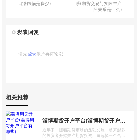
日涨跌幅是多少)
系(期货交易与实际生产
的关系是什么)
发表回复
请先
登录
账户再评论哦
相关推荐
淄博期货开户平台(淄博期货开户平台有哪些)
近年来，随着期货市场的蓬勃发展，越来越多
的投资者开始关注期货投资。而选择一个合适