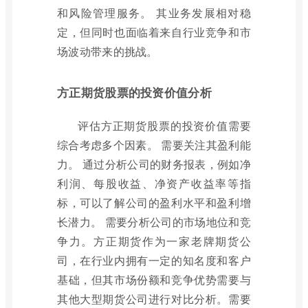
和风险管理服务。 其业务发展相对稳
定，但同时也面临着来自行业竞争和市
场波动带来的挑战。
方正期货股票的投资价值分析
评估方正期货股票的投资价值需要
综合考虑多个因素。 需要关注其盈利能
力。 通过分析公司的财务报表，例如净
利润、每股收益、净资产收益率等指
标，可以了解公司的盈利水平和盈利增
长潜力。 需要分析公司的市场地位和竞
争力。方正期货作为一家老牌期货公
司，在行业内拥有一定的知名度和客户
基础，但其市场份额和竞争优势需要与
其他大型期货公司进行对比分析。需要