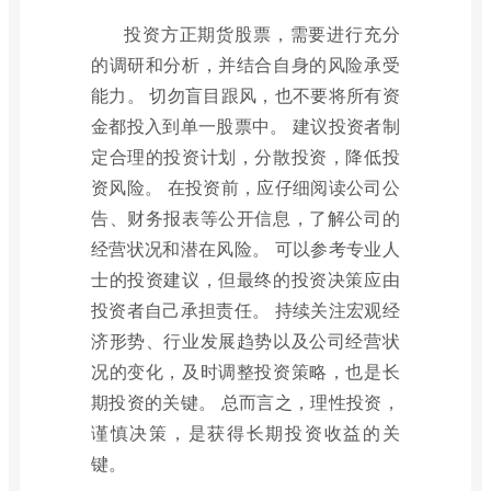
投资方正期货股票，需要进行充分
的调研和分析，并结合自身的风险承受
能力。 切勿盲目跟风，也不要将所有资
金都投入到单一股票中。 建议投资者制
定合理的投资计划，分散投资，降低投
资风险。 在投资前，应仔细阅读公司公
告、财务报表等公开信息，了解公司的
经营状况和潜在风险。 可以参考专业人
士的投资建议，但最终的投资决策应由
投资者自己承担责任。 持续关注宏观经
济形势、行业发展趋势以及公司经营状
况的变化，及时调整投资策略，也是长
期投资的关键。 总而言之，理性投资，
谨慎决策，是获得长期投资收益的关
键。