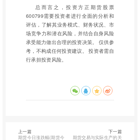
总而言之，投资方正期货股票
600799需要投资者进行全面的分析和
评估，了解其业务模式、财务状况、市
场竞争力和潜在风险，并结合自身风险
承受能力做出合理的投资决策。 仅供参
考，不构成任何投资建议。 投资者需自
行承担投资风险。
上一篇
下一篇
期货今日涨跌幅(期货今
期货交易与实际生产的关