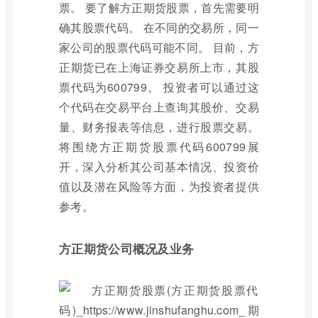
票。 要了解方正期货股票，首先需要明
确其股票代码。 在不同的交易所，同一
家公司的股票代码可能不同。 目前，方
正期货已在上海证券交易所上市，其股
票代码为600799。 投资者可以通过这
个代码在交易平台上查询其股价、交易
量、财务报表等信息，进行股票交易。
将围绕方正期货股票代码600799展
开，深入分析其公司基本情况、投资价
值以及潜在风险等方面，为投资者提供
参考。
方正期货公司概况及业务