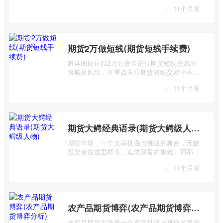
的期货开户平台至关重要，它直接关系到 ...
·
11个月前
期货2万做短线(期货短线手续费)
将详细探讨以2万元资金进行期货短线交易的
策略及风险，并重点关注期货短线交易中不可
忽视的手续费问题。短线交易，追求的是 ...
·
11个月前
期货大鳄经典语录(期货大鳄级人物)
期货市场，一个充满机遇与挑战的舞台，无数
投资者在这里搏杀，追求财富的极致。而那些
站在金字塔顶端的“期货大鳄”，则凭借其 ...
·
11个月前
农产品期货博弈(农产品期货博弈分析)
农产品期货市场是一个充满机遇与挑战的复杂