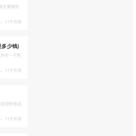
) 等主要期货
·
11个月前
多少钱)
求并非一个简
·
11个月前
总交易价值达
·
11个月前