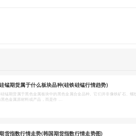
硅锰期货属于什么板块品种(硅铁硅锰行情趋势)
和硅锰期货属于黑色金属板块中的黑色金属合金品种。它们并非像铁矿石、螺
黑色金属原材料或产品，而是作 ...
期货指数行情走势(韩国期货指数行情走势图)