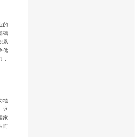
业的
基础
积累
争优
力，
功地
 这
国家
从而