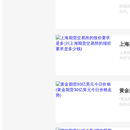
韩国期
合约。
上海
上海
单的“
黄金
“黄
到30