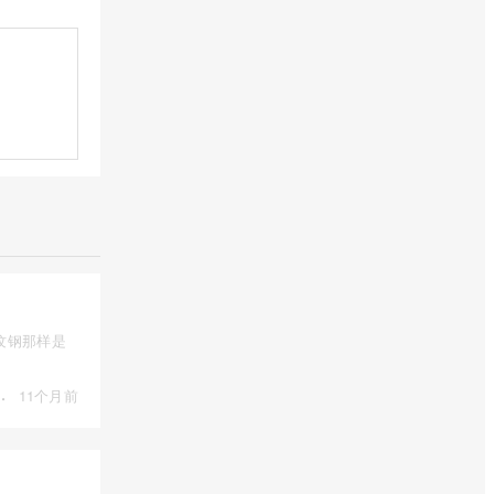
纹钢那样是
·
11个月前