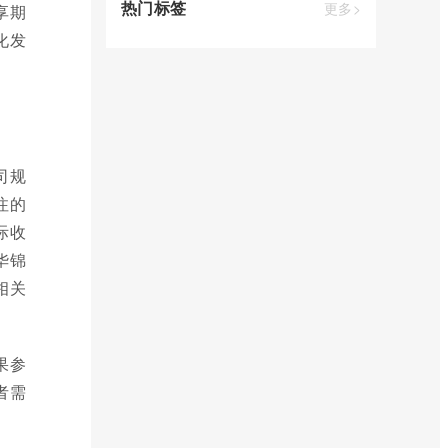
热门标签
更多>
享期
化发
司规
注的
际收
华锦
相关
果参
者需