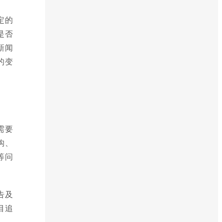
定的
是否
新闻
的变
需要
构、
等问
告及
目追