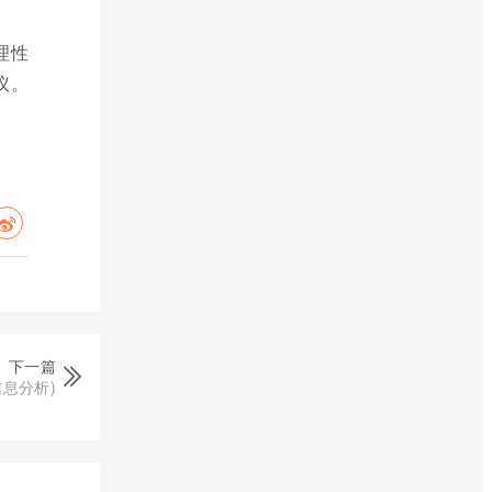
理性
议。
下一篇
息分析)