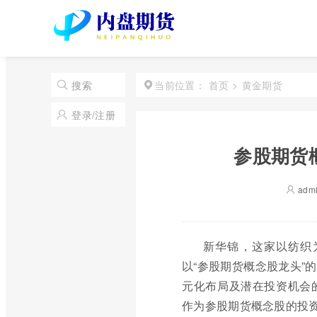
首页
>
黄金期货
搜索
当前位置：
登录/注册
参股期货
adm
新华锦，这家以纺织
以“参股期货概念股龙头”
元化布局及潜在投资机会
作为参股期货概念股的投