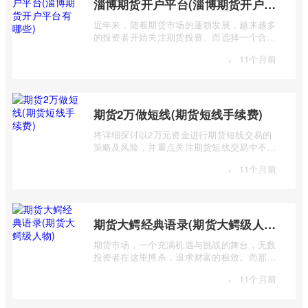
淄博期货开户平台(淄博期货开户平台有哪些)
近年来，随着期货市场的蓬勃发展，越来越多
的投资者开始关注期货投资。而选择一个合适
的期货开户平台至关重要，它直接关系到 ...
·
11个月前
期货2万做短线(期货短线手续费)
将详细探讨以2万元资金进行期货短线交易的
策略及风险，并重点关注期货短线交易中不可
忽视的手续费问题。短线交易，追求的是 ...
·
11个月前
期货大鳄经典语录(期货大鳄级人物)
期货市场，一个充满机遇与挑战的舞台，无数
投资者在这里搏杀，追求财富的极致。而那些
站在金字塔顶端的“期货大鳄”，则凭借其 ...
·
11个月前