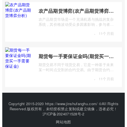
农产品期货博弈(农产品期货博弈分析)
农产品期货市场是一个充满机遇与挑战的复杂
系统，其价格波动受众多因素影响，参与者之
间进行着激烈的博弈。本篇文章将深入探 ...
·
11个月前
期货每一手要保证金吗(期货买一手需要保证金)
期货交易不同于现货交易，它是一种基于未来
某一时间点交割的合约交易。由于期货合约的
杠杆特性，交易者无需支付全额合约价值 ...
·
11个月前
Copyright 2015-2020 https://www.jinshufanghu.com/ ©All Rights
Reserved.版权所有，未经授权禁止复制或建立镜像，违者必究！
沪ICP备2024071528号-2
网站地图