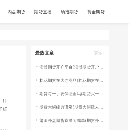
内盘期货
期货直播
纳指期货
黄金期货
最热文章
更多>
淄博期货开户平台(淄博期货开户平台有哪些)
棉花期货在大连商品(棉花期货在大连商品交易所上市)
期货每一手要保证金吗(期货买一手需要保证金)
。理
期货大鳄经典语录(期货大鳄级人物)
详细
莆田外盘期货直播间喊单(期货外盘直播间)