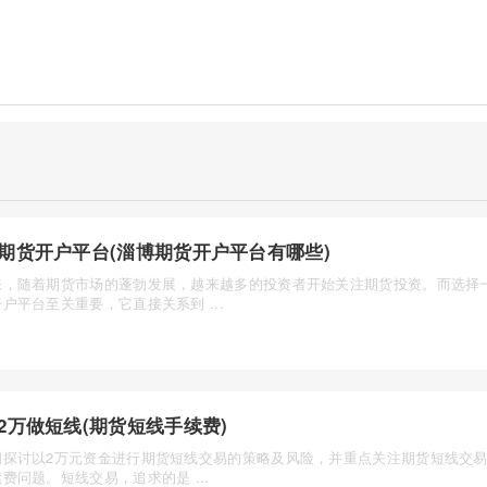
期货开户平台(淄博期货开户平台有哪些)
来，随着期货市场的蓬勃发展，越来越多的投资者开始关注期货投资。而选择
户平台至关重要，它直接关系到 ...
2万做短线(期货短线手续费)
细探讨以2万元资金进行期货短线交易的策略及风险，并重点关注期货短线交
费问题。短线交易，追求的是 ...