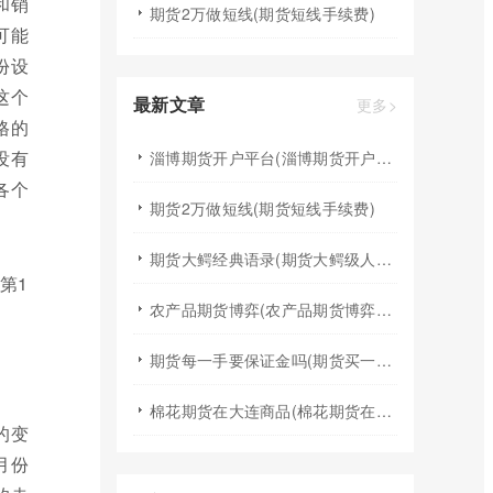
和销
期货2万做短线(期货短线手续费)
可能
份设
这个
最新文章
更多>
格的
没有
淄博期货开户平台(淄博期货开户平台有哪些)
各个
期货2万做短线(期货短线手续费)
期货大鳄经典语录(期货大鳄级人物)
农产品期货博弈(农产品期货博弈分析)
期货每一手要保证金吗(期货买一手需要保证金)
棉花期货在大连商品(棉花期货在大连商品交易所上市)
的变
月份