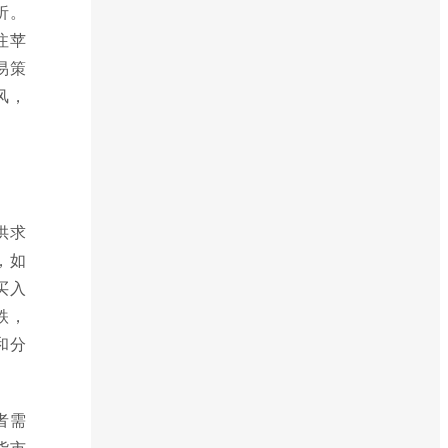
析。
注苹
易策
风，
供求
，如
买入
跌，
和分
者需
货市