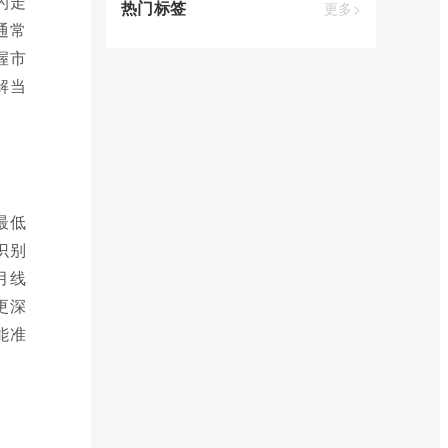
的走
热门标签
更多>
通常
握市
解当
最低
识别
月线
更深
能准