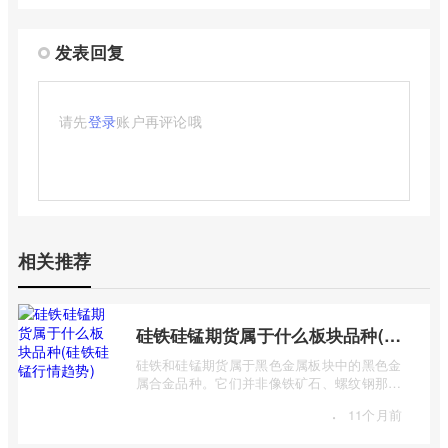
发表回复
请先
登录
账户再评论哦
相关推荐
硅铁硅锰期货属于什么板块品种(硅铁硅锰行情趋势)
硅铁和硅锰期货属于黑色金属板块中的黑色金
属合金品种。它们并非像铁矿石、螺纹钢那样
是主要的黑色金属原材料或产品，而是作 ...
·
11个月前