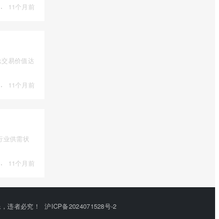
·
11个月前
总交易价值达
·
11个月前
行业供需状
·
11个月前
或建立镜像，违者必究！
沪ICP备2024071528号-2