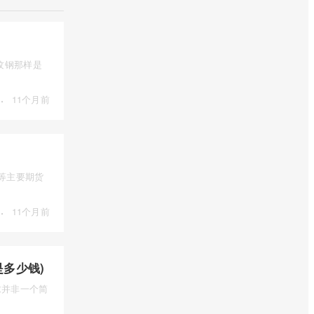
纹钢那样是
·
11个月前
) 等主要期货
·
11个月前
多少钱)
求并非一个简