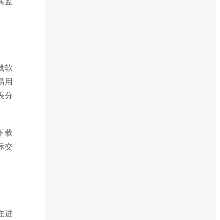
其监
载软
易用
表分
下载
际交
在进