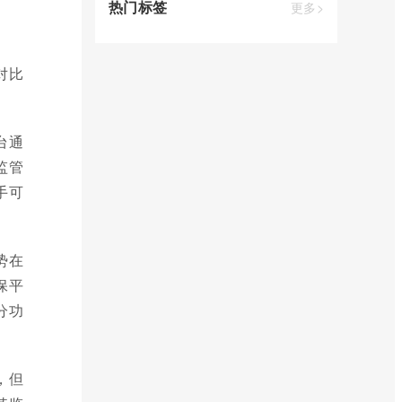
热门标签
更多>
对比
平台通
监管
手可
势在
保平
分功
，但