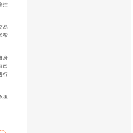
格控
交易
求帮
自身
自己
进行
承担