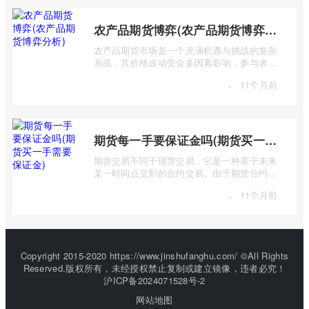
农产品期货博弈(农产品期货博弈分析)
农产品期货市场是一个充满机遇与挑战的复杂
系统，其价格波动受众多因素影响，参与者之
间进行着激烈的博弈。本篇文章将深入探 ...
·
11个月前
期货每一手要保证金吗(期货买一手需要保证金)
期货交易不同于现货交易，它是一种基于未来
某一时间点交割的合约交易。由于期货合约的
杠杆特性，交易者无需支付全额合约价值 ...
·
11个月前
Copyright 2015-2020 https://www.jinshufanghu.com/ ©All Rights
Reserved.版权所有，未经授权禁止复制或建立镜像，违者必究！
沪ICP备2024071528号-2
网站地图