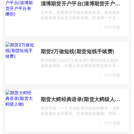
淄博期货开户平台(淄博期货开户平台有哪些)
近年来，随着期货市场的蓬勃发展，越来越多
的投资者开始关注期货投资。而选择一个合适
的期货开户平台至关重要，它直接关系到 ...
·
11个月前
期货2万做短线(期货短线手续费)
将详细探讨以2万元资金进行期货短线交易的
策略及风险，并重点关注期货短线交易中不可
忽视的手续费问题。短线交易，追求的是 ...
·
11个月前
期货大鳄经典语录(期货大鳄级人物)
期货市场，一个充满机遇与挑战的舞台，无数
投资者在这里搏杀，追求财富的极致。而那些
站在金字塔顶端的“期货大鳄”，则凭借其 ...
·
11个月前