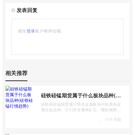
发表回复
请先
登录
账户再评论哦
相关推荐
硅铁硅锰期货属于什么板块品种(硅铁硅锰行情趋势)
硅铁和硅锰期货属于黑色金属板块中的黑色金
属合金品种。它们并非像铁矿石、螺纹钢那样
是主要的黑色金属原材料或产品，而是作 ...
·
11个月前