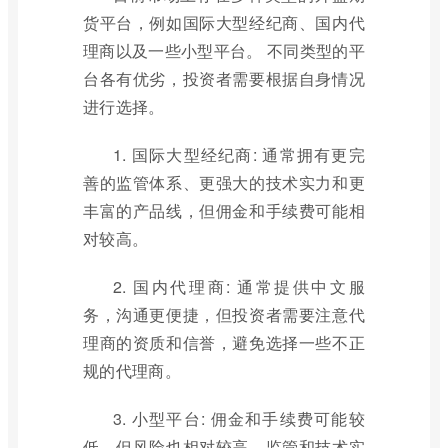
货平台，例如国际大型经纪商、国内代
理商以及一些小型平台。 不同类型的平
台各有优劣，投资者需要根据自身情况
进行选择。
1. 国际大型经纪商: 通常拥有更完
善的监管体系、更强大的技术实力和更
丰富的产品线，但佣金和手续费可能相
对较高。
2. 国内代理商: 通常提供中文服
务，沟通更便捷，但投资者需要注意代
理商的资质和信誉，避免选择一些不正
规的代理商。
3. 小型平台: 佣金和手续费可能较
低，但风险也相对较高，监管和技术实