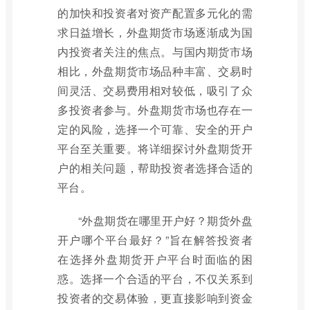
的加快和投资者对资产配置多元化的需
求日益增长，外盘期货市场逐渐成为国
内投资者关注的焦点。与国内期货市场
相比，外盘期货市场品种丰富、交易时
间灵活、交易费用相对较低，吸引了众
多投资者参与。外盘期货市场也存在一
定的风险，选择一个可靠、安全的开户
平台至关重要。将详细探讨外盘期货开
户的相关问题，帮助投资者选择合适的
平台。
“外盘期货在哪里开户好？期货外盘
开户哪个平台最好？”旨在解答投资者
在选择外盘期货开户平台时面临的困
惑。选择一个合适的平台，不仅关系到
投资者的交易体验，更直接影响到资金