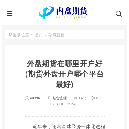
首页
>
期货直播
当前位置：
外盘期货在哪里开户好
(期货外盘开户哪个平台
最好)
admin
期货直播
(141)
2025-
07-31 07:26:54
近年来，随着全球经济一体化进程