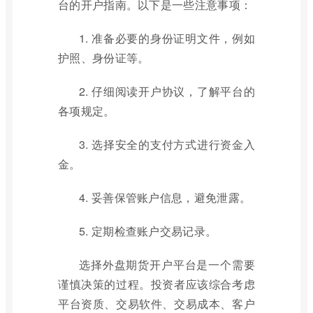
台的开户指南。以下是一些注意事项：
1. 准备必要的身份证明文件，例如
护照、身份证等。
2. 仔细阅读开户协议，了解平台的
各项规定。
3. 选择安全的支付方式进行资金入
金。
4. 妥善保管账户信息，避免泄露。
5. 定期检查账户交易记录。
选择外盘期货开户平台是一个需要
谨慎决策的过程。投资者应该综合考虑
平台资质、交易软件、交易成本、客户