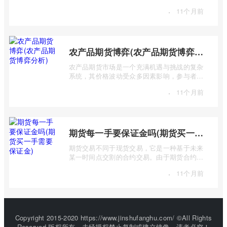
站在金字塔顶端的“期货大鳄”，则凭借其 ...
·
11个月前
农产品期货博弈(农产品期货博弈分析)
农产品期货市场是一个充满机遇与挑战的复杂
系统，其价格波动受众多因素影响，参与者之
间进行着激烈的博弈。本篇文章将深入探 ...
·
11个月前
期货每一手要保证金吗(期货买一手需要保证金)
期货交易不同于现货交易，它是一种基于未来
某一时间点交割的合约交易。由于期货合约的
杠杆特性，交易者无需支付全额合约价值 ...
·
11个月前
Copyright 2015-2020 https://www.jinshufanghu.com/ ©All Rights
Reserved.版权所有，未经授权禁止复制或建立镜像，违者必究！