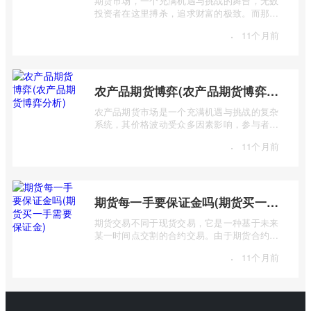
期货市场，一个充满机遇与挑战的舞台，无数
投资者在这里搏杀，追求财富的极致。而那些
站在金字塔顶端的“期货大鳄”，则凭借其 ...
·
11个月前
农产品期货博弈(农产品期货博弈分析)
农产品期货市场是一个充满机遇与挑战的复杂
系统，其价格波动受众多因素影响，参与者之
间进行着激烈的博弈。本篇文章将深入探 ...
·
11个月前
期货每一手要保证金吗(期货买一手需要保证金)
期货交易不同于现货交易，它是一种基于未来
某一时间点交割的合约交易。由于期货合约的
杠杆特性，交易者无需支付全额合约价值 ...
·
11个月前